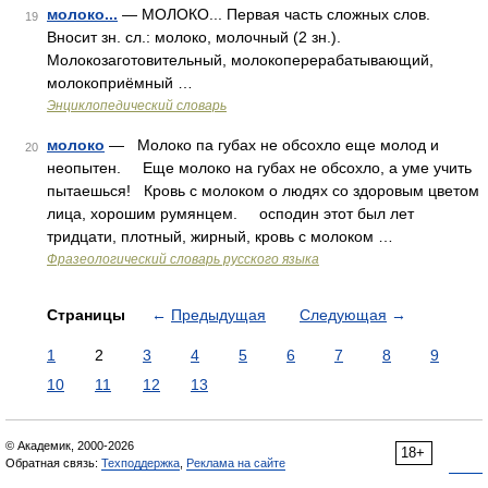
молоко...
— МОЛОКО... Первая часть сложных слов.
19
Вносит зн. сл.: молоко, молочный (2 зн.).
Молокозаготовительный, молокоперерабатывающий,
молокоприёмный …
Энциклопедический словарь
молоко
— Молоко па губах не обсохло еще молод и
20
неопытен. Еще молоко на губах не обсохло, а уме учить
пытаешься! Кровь с молоком о людях со здоровым цветом
лица, хорошим румянцем. осподин этот был лет
тридцати, плотный, жирный, кровь с молоком …
Фразеологический словарь русского языка
Страницы
←
Предыдущая
Следующая
→
1
2
3
4
5
6
7
8
9
10
11
12
13
© Академик, 2000-2026
18+
Обратная связь:
Техподдержка
,
Реклама на сайте