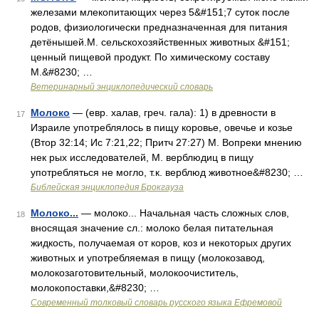
железами млекопитающих через 5&#151;7 суток после
родов, физиологически предназначенная для питания
детёнышей.М. сельскохозяйственных животных &#151;
ценный пищевой продукт. По химическому составу
М.&#8230; …
Ветеринарный энциклопедический словарь
Молоко
— (евр. халав, греч. гала): 1) в древности в
17
Израиле употреблялось в пищу коровье, овечье и козье
(Втор 32:14; Ис 7:21,22; Притч 27:27) М. Вопреки мнению
нек рых исследователей, М. верблюдиц в пищу
употребляться не могло, т.к. верблюд животное&#8230; …
Библейская энциклопедия Брокгауза
Молоко...
— молоко... Начальная часть сложных слов,
18
вносящая значение сл.: молоко белая питательная
жидкость, получаемая от коров, коз и некоторых других
животных и употребляемая в пищу (молокозавод,
молокозаготовительный, молокоочиститель,
молокопоставки,&#8230; …
Современный толковый словарь русского языка Ефремовой