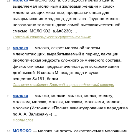
молоко
— МОЛОКО1, а, ср Жидкость белого цвета,
13
выделяемая молочными железами женщин и самок
млекопитающих животных, предназначенная для
выкармливания младенца, детеныша. Грудное молоко
невозможно заменить даже самой высококачественной
смесью. МОЛОКО2, а,&#8230; …
Толковый словарь русских существительных
молоко
— молоко, секрет молочной железы
14
млекопитающих, вырабатываемый в период лактации;
биологическая жидкость сложного химического состава,
физиологически предназначенная для вскармливания
детёнышей. В состав М. входят вода и сухое
вещество &#151; белки …
Сельское хозяйство. Большой энциклопедический словарь
молоко
— молоко, молоки, молока, молок, молоку,
15
молокам, молоко, молоки, молоком, молоками, молоке,
молоках (Источник: «Полная акцентуированная парадигма
по А. А. Зализняку») …
Формы слов
МОЛОКО
— молоко, жидкость, секретируемая молочными
16