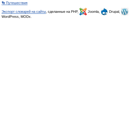
👣 Путешествия
Экспорт словарей на сайты
, сделанные на PHP,
Joomla,
Drupal,
WordPress, MODx.