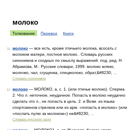
молоко
Толкование
Перевод
Книги
молоко
— все есть, кроме птичьего молока, всосать с
11
молоком матери, постное молоко.. Словарь русских
синонимов и сходных по смыслу выражений. под. ред. Н.
Абрамова, М.: Русские словари, 1999. молоко млеко,
молочко, чал, сгущенка, спецмолоко, обрат,&#8230; …
Словарь синонимов
молоко
— МОЛОКО, а, с. 1. (или птичье молоко). Сперма.
12
2. Что л. неточное, неудачное. Попасть в молоко неудачно
сделать что л., не попасть в цель. 2. и Возм. из языка
спортсменов стрелков или из арм. «попасть в молоко» (или
«послать пулю за молоком») не&#8230; …
Словарь русского арго